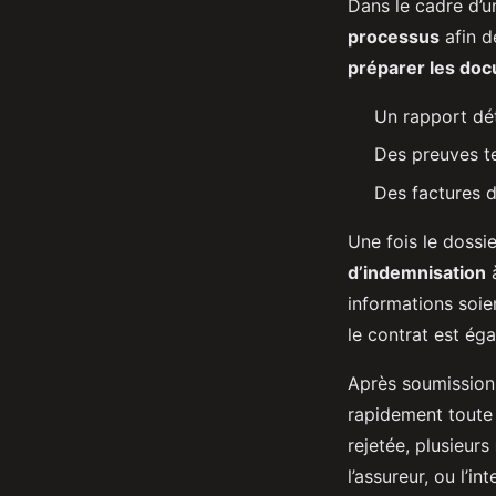
Dans le cadre d’u
processus
afin d
préparer les do
Un rapport déta
Des preuves t
Des factures 
Une fois le dossi
d’indemnisation
à
informations soie
le contrat est éga
Après soumission
rapidement toute 
rejetée, plusieurs
l’assureur, ou l’i