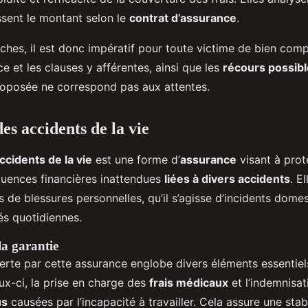
issent le montant selon le
contrat d’assurance
.
hes, il est donc impératif pour toute victime de bien com
e et les clauses y afférentes, ainsi que les
récours possib
roposée ne correspond pas aux attentes.
es accidents de la vie
ccidents de la vie
est une forme d’
assurance
visant à prot
quences financières inattendues
liées à divers accidents
. E
de blessures personnelles, qu’il s’agisse d’incidents dome
tés quotidiennes.
la garantie
erte par cette assurance englobe divers éléments essentiel
ux-ci, la prise en charge des
frais médicaux
et l’indemnisat
us
causées par l’incapacité à travailler. Cela assure une stabi