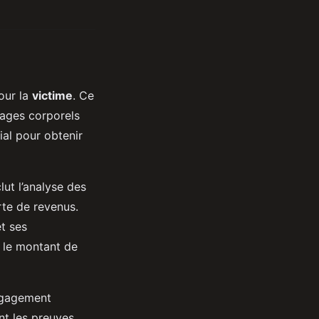
our la
victime
. Ce
ages corporels
ial pour obtenir
lut l’analyse des
te de revenus.
t ses
r le montant de
engagement
ent les preuves