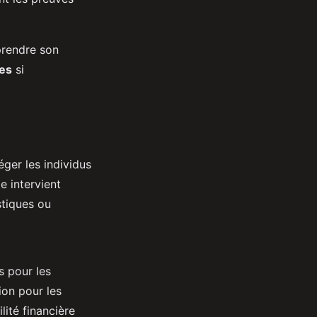
prendre son
les
si
éger les individus
lle intervient
stiques ou
s pour les
ion pour les
lité financière