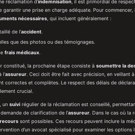
ne réclamation d’
indemnisation
, il est primordial de respec
e garantir une prise en charge adéquate. Pour commencer, i
cuments nécessaires
, qui incluent généralement :
illé de l’
accident
.
elles que des photos ou des témoignages.
de
frais médicaux
.
er constitué, la prochaine étape consiste à
soumettre la d
 l’
assureur
. Ceci doit être fait avec précision, en veillant 
nt correctes et complètes. Le respect des délais de déclara
lement crucial.
, un
suivi
régulier de la réclamation est conseillé, permetta
demande de clarification de l’
assureur
. Dans le cas où la 
recours
sont possibles. Ces recours peuvent inclure la mé
ntervention d’un avocat spécialisé pour examiner les options 