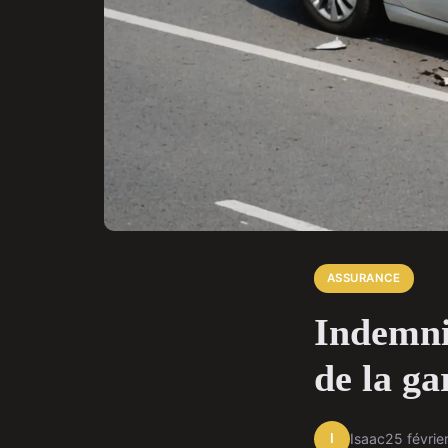
ASSURANCE
Indemnis
de la ga
I
Isaac
25 févrie