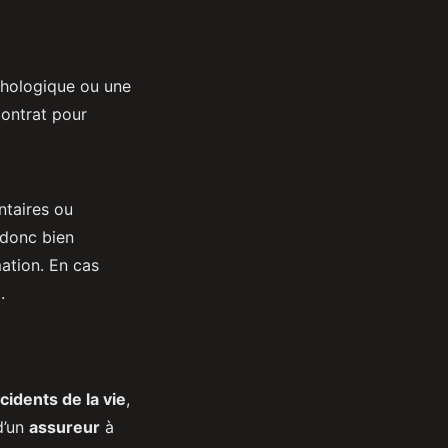
ychologique ou une
contrat pour
ntaires ou
 donc bien
ation. En cas
.
cidents de la vie
,
d’un
assureur
à