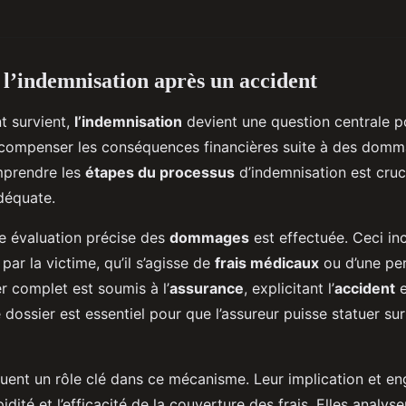
’indemnisation après un accident
t survient,
l’indemnisation
devient une question centrale p
 compenser les conséquences financières suite à des domm
mprendre les
étapes du processus
d’indemnisation est cruc
déquate.
e évaluation précise des
dommages
est effectuée. Ceci inc
ar la victime, qu’il s’agisse de
frais médicaux
ou d’une per
er complet est soumis à l’
assurance
, explicitant l’
accident
e
 dossier est essentiel pour que l’assureur puisse statuer su
uent un rôle clé dans ce mécanisme. Leur implication et 
idité et l’efficacité de la couverture des frais. Elles analys