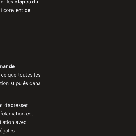
ter les
étapes du
l convient de
emande
à ce que toutes les
tion stipulés dans
nt d’adresser
réclamation est
diation avec
légales