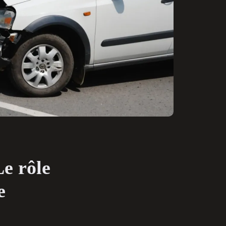
Le rôle
e