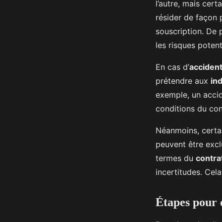
l’autre, mais cer
résider de façon
souscription. De 
les risques potent
En cas d’
acciden
prétendre aux
in
exemple, un accide
conditions du con
Néanmoins, certai
peuvent être exclu
termes du
contra
incertitudes. Cel
Étapes pour 