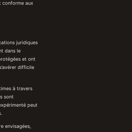
et conforme aux
cations juridiques
t dans le
 protégées et ont
avérer difficile
times à travers
s sont
expérimenté peut
.
re envisagées,