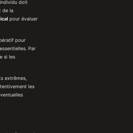
ndividu doit
 de la
ical
pour évaluer
ératif pour
essentielles. Par
e si les
ts extrêmes,
ttentivement les
éventuelles